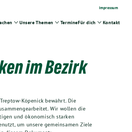
Impressum
achen
Unsere Themen
Termine
Für dich
Kontakt
Zeige
Zeige
Zeige
menü
Untermenü
Untermenü
Untermenü
ken im Bezirk
 Treptow-Köpenick bewährt. Die
zusammengearbeitet. Wir wollen die
tigen und ökonomisch starken
genutzt, um unsere gemeinsamen Ziele