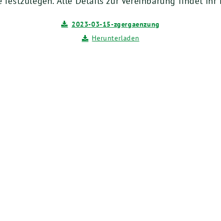
e festzulegen. Alle Details zur Vereinbarung findet ih
2023-03-15-zgergaenzung
Herunterladen