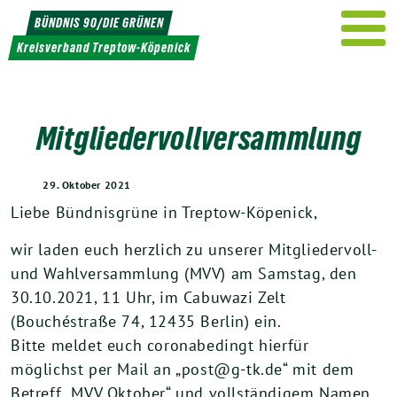
Weiter
BÜNDNIS 90/DIE GRÜNEN
zum
Kreisverband Treptow-Köpenick
Inhalt
Mitgliedervollversammlung
29. Oktober 2021
Liebe Bündnisgrüne in Treptow-Köpenick,
wir laden euch herzlich zu unserer Mitgliedervoll-
und Wahlversammlung (MVV) am Samstag, den
30.10.2021, 11 Uhr, im Cabuwazi Zelt
(Bouchéstraße 74, 12435 Berlin) ein.
Bitte meldet euch coronabedingt hierfür
möglichst per Mail an „post@g-tk.de“ mit dem
Betreff „MVV Oktober“ und vollständigem Namen