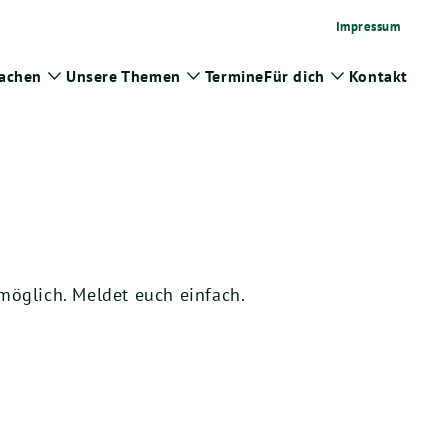
Impressum
achen
Unsere Themen
Termine
Für dich
Kontakt
Zeige
Zeige
Zeige
menü
Untermenü
Untermenü
Untermenü
öglich. Meldet euch einfach.