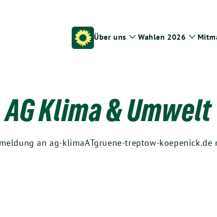
Über uns
Wahlen 2026
Mitm
Zeige
Zeige
Untermenü
Unter
AG Klima & Umwelt
nmeldung an ag-klimaATgruene-treptow-koepenick.de m